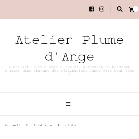
0
Atelier Plume
d'Ange
L'atelier Plume d'Ange c'est de la passion et beaucoup
d'amour dans chacune des réalisations Juste Fait pour Vous
!
Accueil
Boutique
globe