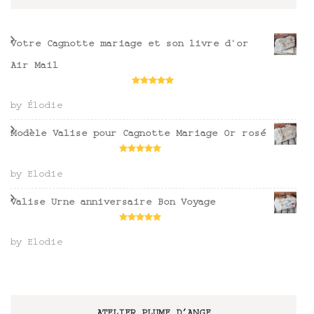
Votre Cagnotte mariage et son livre d'or
Air Mail
Rated
5
out
of 5
by Élodie
Modèle Valise pour Cagnotte Mariage Or rosé
Rated
5
out
of 5
by Elodie
Valise Urne anniversaire Bon Voyage
Rated
5
out
of 5
by Elodie
ATELIER PLUME D’ANGE