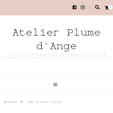
0
Atelier Plume
d'Ange
L'atelier Plume d'Ange c'est de la passion et beaucoup
d'amour dans chacune des réalisations Juste Fait pour Vous
!
Accueil
Page produit custum