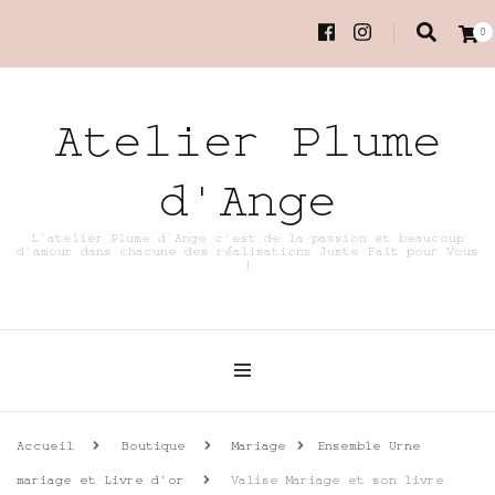
0
Atelier Plume
d'Ange
L'atelier Plume d'Ange c'est de la passion et beaucoup
d'amour dans chacune des réalisations Juste Fait pour Vous
!
Accueil
Boutique
Mariage
Ensemble Urne
mariage et Livre d'or
Valise Mariage et son livre