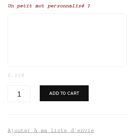
Un petit mot personnalisé ?
0.00€
Valise
ADD TO CART
Mariage
et
son
livre
Ajouter à ma liste d'envie