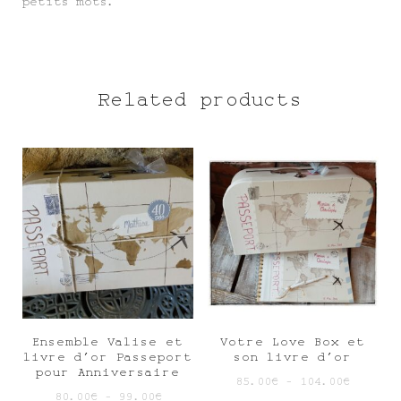
petits mots.
Related products
Ensemble Valise et
Votre Love Box et
livre d’or Passeport
son livre d’or
pour Anniversaire
85.00
€
–
104.00
€
80.00
€
–
99.00
€