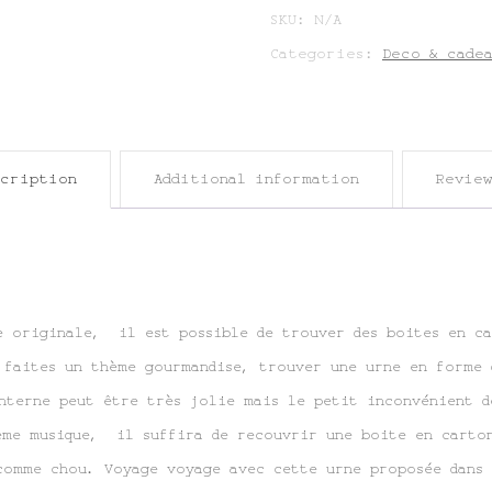
SKU:
N/A
Categories:
Deco & cade
scription
Additional information
Review
e originale, il est possible de trouver des boites en ca
s faites un thème gourmandise, trouver une urne en forme 
terne peut être très jolie mais le petit inconvénient d
ème musique, il suffira de recouvrir une boite en carto
comme chou. Voyage voyage avec cette urne proposée dans