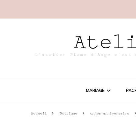
Atel
L'atelier Plume d'Ange c'est 
MARIAGE
PACK
Accueil
Boutique
urnes anniversaire
URNES MARIAGE
P
LIVRES D’OR MARIAG
P