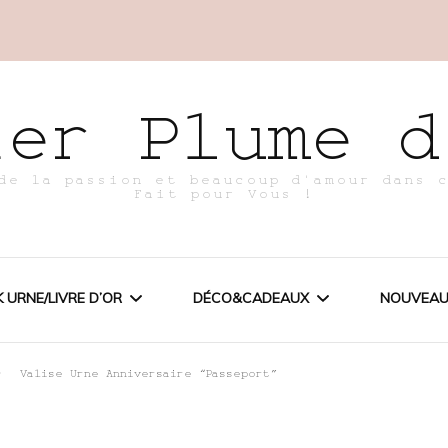
ier Plume d
de la passion et beaucoup d'amour dans 
Fait pour Vous !
 URNE/LIVRE D’OR
DÉCO&CADEAUX
NOUVEAU
Valise Urne Anniversaire “Passeport”
ACK MARIAGE
URNES ANNIVERSAIRE
E
ACK ANNIVERSAIRE
ATTRAPES BONHEUR