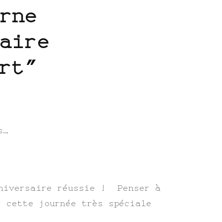
rne
aire
rt”
s…
niversaire réussie ! Penser à
r cette journée très spéciale