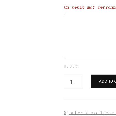
Un petit mot personn
0.00€
Valise
ADD TO 
Urne
Anniversaire
"Passeport"
quantity
Ajouter à ma liste