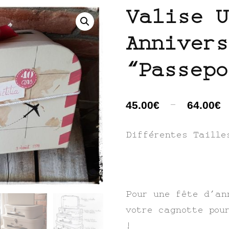
Valise U
LA P’TITE BOITE DE PETITS
Annivers
POIS
“Passepo
CABINET DE CURIOSITÉ
–
D’OR
45.00
€
64.00
€
Différentes Taille
Pour une fête d’an
votre cagnotte pou
!