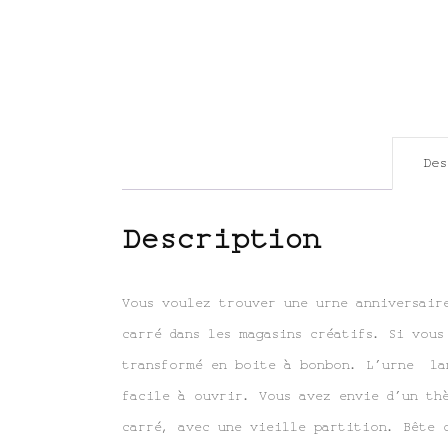
De
Description
Vous voulez trouver une urne anniversair
carré dans les magasins créatifs. Si vou
transformé en boite à bonbon. L’urne lan
facile à ouvrir. Vous avez envie d’un th
carré, avec une vieille partition. Bête 