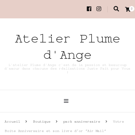
0
Atelier Plume
d'Ange
L'atelier Plume d'Ange c'est de la passion et beaucoup
d'amour dans chacune des réalisations Juste Fait pour Vous
!
Accueil
Boutique
pack anniversaire
Votre
Boite Anniversaire et son livre d’or “Air Mail”