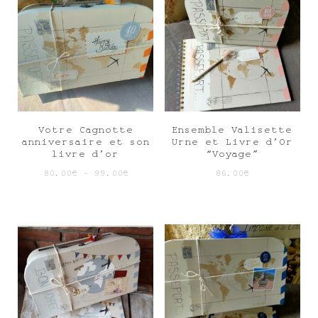
Votre Cagnotte
Ensemble Valisette
anniversaire et son
Urne et Livre d’Or
livre d’or
“Voyage”
80.00
€
–
99.00
€
86.00
€