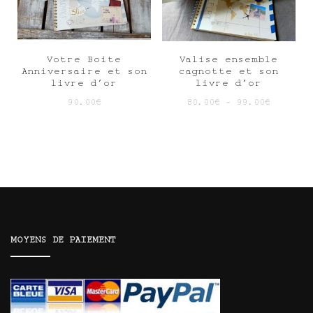
Votre Boite
Valise ensemble
Anniversaire et son
cagnotte et son
livre d’or
livre d’or
90.00
€
80.00
€
–
99.00
€
MOYENS DE PAIEMENT