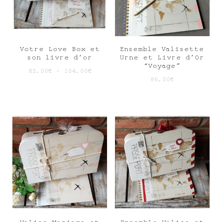
Votre Love Box et
Ensemble Valisette
son livre d’or
Urne et Livre d’Or
“Voyage”
85.00
€
–
104.00
€
86.00
€