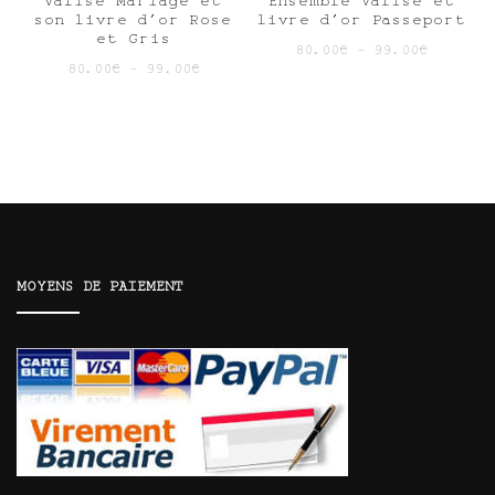
Valise Mariage et
Ensemble Valise et
son livre d’or Rose
livre d’or Passeport
et Gris
80.00
€
–
99.00
€
80.00
€
–
99.00
€
MOYENS DE PAIEMENT