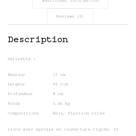
Additional information
Reviews (0)
Description
Valisette :
Hauteur
17 cm
Largeur
25 c:m
Profondeur
8 cm
Poids
0.45 kg
Compositions
Bois, Finition cirée
Livre avec spirale et couverture rigide. 50