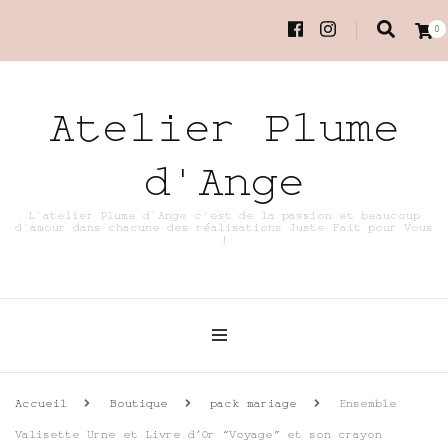
0
Atelier Plume
d'Ange
L'atelier Plume d'Ange c'est de la passion et beaucoup
d'amour dans chacune des réalisations Juste Fait pour Vous
!
Accueil
Boutique
pack mariage
Ensemble
Valisette Urne et Livre d’Or “Voyage” et son crayon