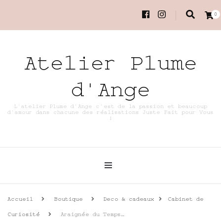
0
Atelier Plume
d'Ange
L'atelier Plume d'Ange c'est de la passion et beaucoup
d'amour dans chacune des réalisations Juste Fait pour Vous
!
Accueil
Boutique
Deco & cadeaux
Cabinet de
Curiosité
Araignée du Temps…