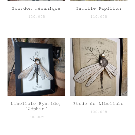
Bourdon mécanique
Famille Papillon
130.00
€
110.00
€
Libellule Hybride,
Etude de Libellule
“Zéphir”
120.00
€
80.00
€