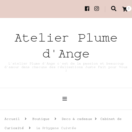
0
Atelier Plume
d'Ange
L'atelier Plume d'Ange c'est de la passion et beaucoup
d'amour dans chacune des réalisations Juste Fait pour Vous
!
Accueil
Boutique
Deco & cadeaux
Cabinet de
Curiosité
La Prhygane Cuivrée