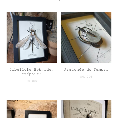
Libellule Hybride,
Araignée du Temps…
“Zéphir”
80.00
€
80.00
€