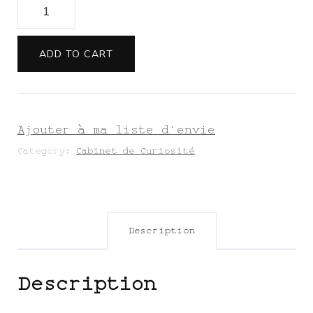
La
Prhygane
Cuivrée
ADD TO CART
quantity
Ajouter à ma liste d'envie
Category:
Cabinet de Curiosité
Description
Description