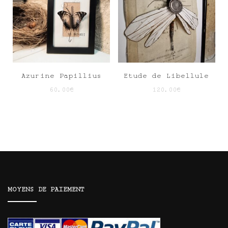
Azurine Papillius
Etude de Libellule
60.00
€
120.00
€
MOYENS DE PAIEMENT