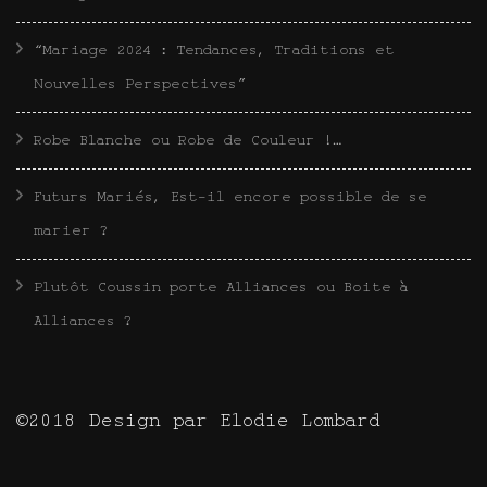
“Mariage 2024 : Tendances, Traditions et
Nouvelles Perspectives”
Robe Blanche ou Robe de Couleur !…
Futurs Mariés, Est-il encore possible de se
marier ?
Plutôt Coussin porte Alliances ou Boite à
Alliances ?
©2018 Design par Elodie Lombard