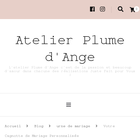
0
Atelier Plume
d'Ange
L'atelier Plume d'Ange c'est de la passion et beaucoup
d'amour dans chacune des réalisations Juste Fait pour Vous
!
Accueil
Blog
urne de mariage
Votre
Cagnotte de Mariage Personnalisée