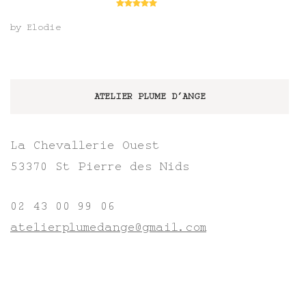
Rated
5
out
of 5
by Elodie
ATELIER PLUME D’ANGE
La Chevallerie Ouest
53370 St Pierre des Nids
02 43 00 99 06
atelierplumedange@gmail.com