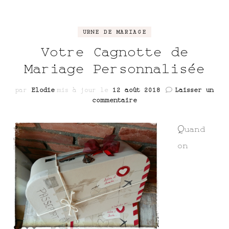
URNE DE MARIAGE
Votre Cagnotte de
Mariage Personnalisée
par
Elodie
mis à jour le
12 août 2018
Laisser un
sur
commentaire
Votre
Cagnotte
Q
uand
de
Mariage
on
Personnalisée